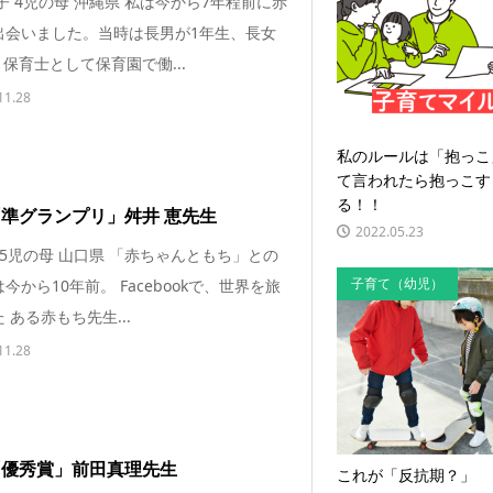
子 4児の母 沖縄県 私は今から7年程前に赤
出会いました。当時は長男が1年生、長女
 保育士として保育園で働...
11.28
私のルールは「抱っこ
て言われたら抱っこす
る！！
4「準グランプリ」舛井 恵先生
2022.05.23
 5児の母 山口県 「赤ちゃんともち」との
子育て（幼児）
今から10年前。 Facebookで、世界を旅
 ある赤もち先生...
11.28
4「優秀賞」前田真理先生
これが「反抗期？」