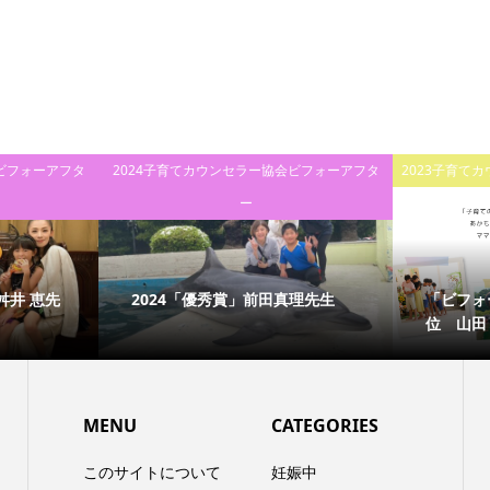
ビフォーアフタ
2024子育てカウンセラー協会ビフォーアフタ
2023子育て
ー
舛井 恵先
2024「優秀賞」前田真理先生
「ビフォ
位 山田
MENU
CATEGORIES
このサイトについて
妊娠中