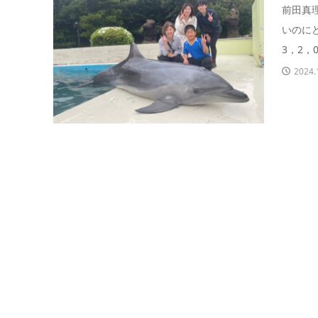
前田真理
いのに
3，2，
2024.