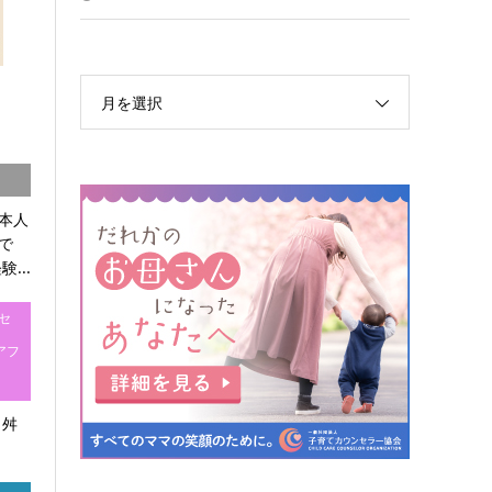
月を選択
本人
で
...
ンセ
アフ
」舛