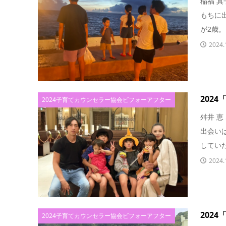
稲福 真
もちに
が2歳。
2024.
202
2024子育てカウンセラー協会ビフォーアフター
舛井 恵
出会いは
していた
2024.
202
2024子育てカウンセラー協会ビフォーアフター